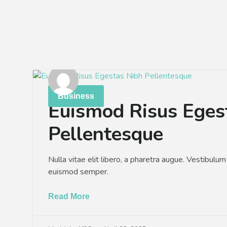
Skip
to
content
Business
Euismod Risus Eges
Pellentesque
Nulla vitae elit libero, a pharetra augue. Vestibulum i
euismod semper.
Read More