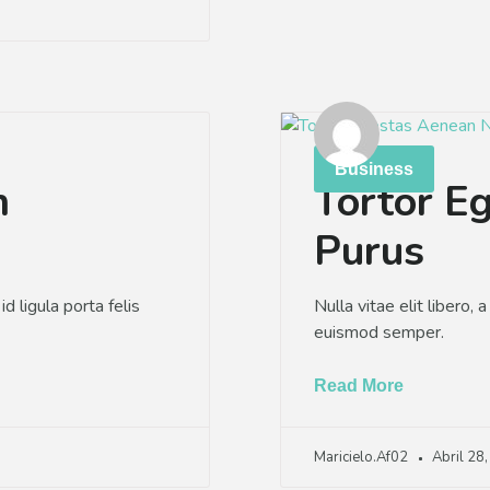
Business
m
Tortor E
Purus
d ligula porta felis
Nulla vitae elit libero, 
euismod semper.
Read More
Maricielo.af02
Abril 28