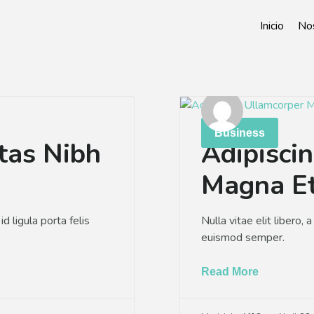
Inicio
No
Business
tas Nibh
Adipisci
Magna E
d ligula porta felis
Nulla vitae elit libero, 
euismod semper.
Read More