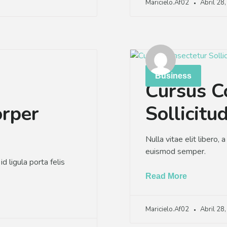
Maricielo.af02
Abril 28
Business
Cursus C
rper
Sollicitu
Nulla vitae elit libero, 
euismod semper.
d ligula porta felis
Read More
Maricielo.af02
Abril 28