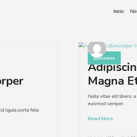
Inicio
No
Business
Adipisci
rper
Magna E
Nulla vitae elit libero, 
euismod semper.
d ligula porta felis
Read More