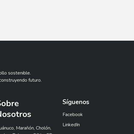
llo sostenible.
construyendo futuro.
Sobre
Síguenos
Nosotros
Facebook
LinkedIn
uánuco, Marañón, Cholón,