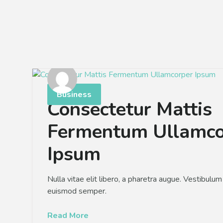
Skip
to
content
Business
Consectetur Mattis
Fermentum Ullamco
Ipsum
Nulla vitae elit libero, a pharetra augue. Vestibulum i
euismod semper.
Read More