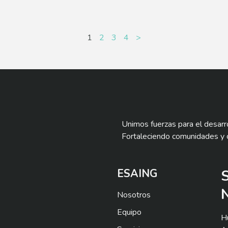
1
2
3
4
>
Unimos fuerzas para el desarro
Fortaleciendo comunidades y 
ESAING
Nosotros
Equipo
H