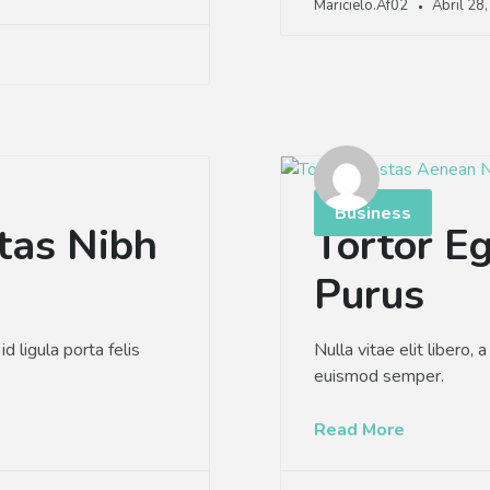
Maricielo.af02
Abril 28
Business
tas Nibh
Tortor E
Purus
d ligula porta felis
Nulla vitae elit libero, 
euismod semper.
Read More