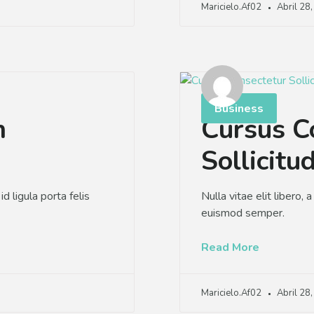
Maricielo.af02
Abril 28
Business
m
Cursus C
Sollicitu
d ligula porta felis
Nulla vitae elit libero, 
euismod semper.
Read More
Maricielo.af02
Abril 28